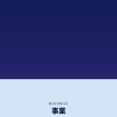
ABOUT
ダブルレインボーについて
ダブルレインボーは、福祉・教育・企業・地域をつ
なぎ、制度だけでは解決できない社会課題に挑戦す
る会社です。誰も取り残さない社会を目指し、新し
い価値を創造します。
BUSINESS
事業